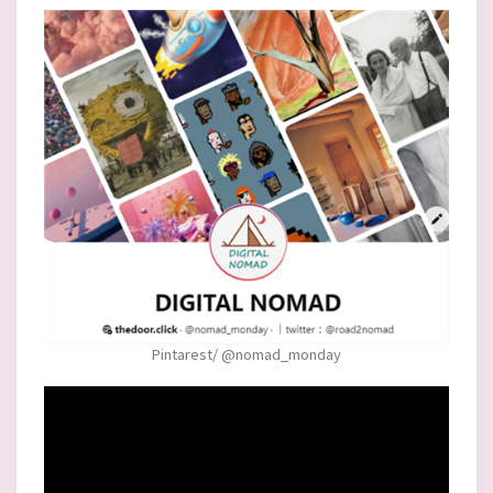
Pintarest/ @nomad_monday