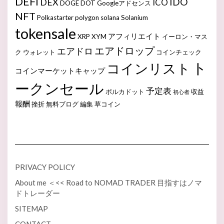
DEFI
IDO
DEX
ICO
DOGE
DOT
Googleアドセンス
NFT
Polkastarter
polygon
solana
Solanium
tokensale
アフィリエイト
XRP
XYM
イーロン・マス
エアドロップ
エアドロ
ク
ウォレット
コインチェック
ト
コインリスト
コインマーケットキャップ
ークンセール
予定表
ポルカドット
収益
初心者
報酬
挫折
無料ブログ
編集
草コイン
PRIVACY POLICY
About me ＜<< Road to NOMAD TRADER 目指すはノマ
ドトレーダー
SITEMAP
CONTACT