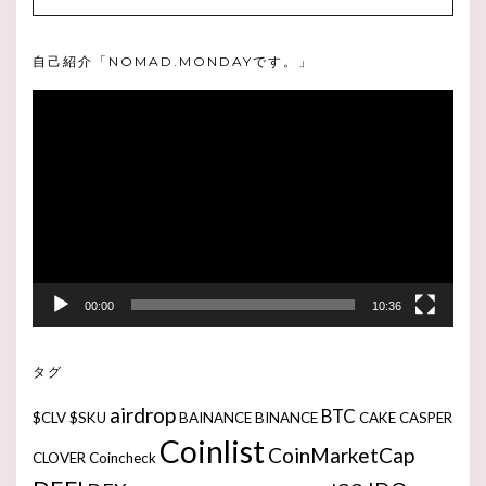
自己紹介「NOMAD.MONDAYです。」
動
画
プ
レ
ー
ヤ
ー
00:00
10:36
タグ
airdrop
BTC
$CLV
$SKU
BAINANCE
BINANCE
CAKE
CASPER
Coinlist
CoinMarketCap
CLOVER
Coincheck