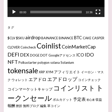
00:00
10:36
タグ
airdrop
BTC
$CLV
$SKU
BAINANCE
BINANCE
CAKE
CASPER
Coinlist
CoinMarketCap
CLOVER
Coincheck
DEFI
IDO
DEX
ICO
DOGE
DOT
Googleアドセンス
NFT
Polkastarter
polygon
solana
Solanium
tokensale
アフィリエイト
XRP
XYM
イーロン・マス
エアドロップ
エアドロ
ク
ウォレット
コインチェック
ト
コインリスト
コインマーケットキャップ
ークンセール
予定表
ポルカドット
収益
初心者
報酬
挫折
無料ブログ
編集
草コイン