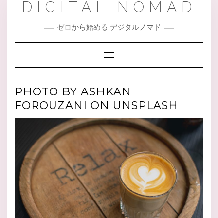
DIGITAL NOMAD
Skip
to
content
ゼロから始める デジタルノマド
Toggle Navigation
PHOTO BY ASHKAN
FOROUZANI ON UNSPLASH