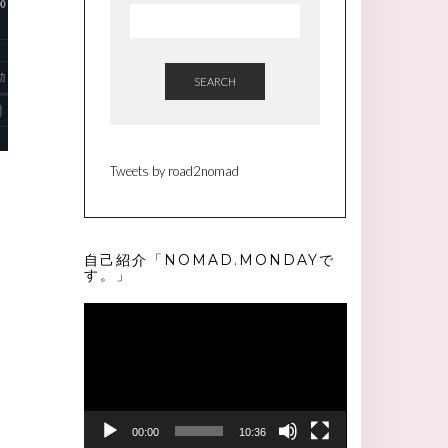
SEARCH
Tweets by road2nomad
自己紹介「NOMAD.MONDAYで
す。」
動
画
プ
レ
ー
ヤ
ー
00:00
10:36