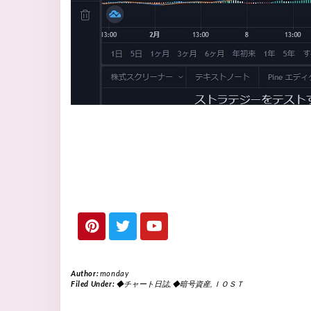
Author:
monday
Filed Under:
◆チャート日誌
,
◆暗号資産
,
ＩＯＳＴ