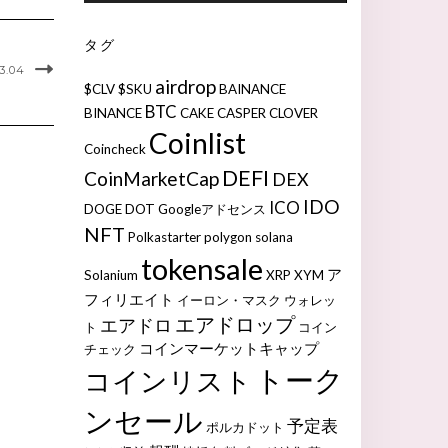
タグ
3.04
airdrop
$CLV
$SKU
BAINANCE
BTC
BINANCE
CAKE
CASPER
CLOVER
Coinlist
Coincheck
DEFI
CoinMarketCap
DEX
IDO
ICO
DOGE
DOT
Googleアドセンス
NFT
Polkastarter
polygon
solana
tokensale
ア
Solanium
XRP
XYM
フィリエイト
イーロン・マスク
ウォレッ
エアドロップ
エアドロ
ト
コイン
コインマーケットキャップ
チェック
トーク
コインリスト
ンセール
予定表
ポルカドット