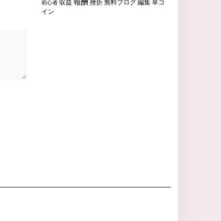
報酬
収益
挫折
無料ブログ
編集
草コ
初心者
イン