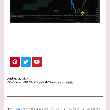
Author:
monday
Filed Under:
GBPJYP/ポンド円
,
◆CTrader
,
トレード検証
《
クジラの動きを捉える》インジケーター＆パラメーターのオリジナ