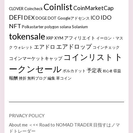
Coinlist
CoinMarketCap
CLOVER
Coincheck
DEFI
IDO
DEX
ICO
DOGE
DOT
Googleアドセンス
NFT
Polkastarter
polygon
solana
Solanium
tokensale
アフィリエイト
XRP
XYM
イーロン・マス
エアドロップ
エアドロ
ク
ウォレット
コインチェック
ト
コインリスト
コインマーケットキャップ
ークンセール
予定表
ポルカドット
収益
初心者
報酬
挫折
無料ブログ
編集
草コイン
PRIVACY POLICY
About me ＜<< Road to NOMAD TRADER 目指すはノマ
ドトレーダー