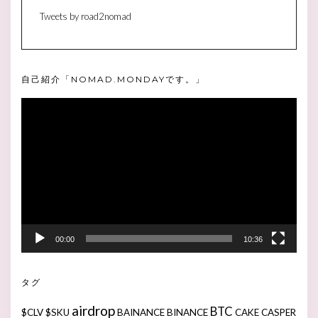
Tweets by road2nomad
自己紹介「NOMAD.MONDAYです。」
動
画
プ
レ
ー
ヤ
ー
00:00
10:36
タグ
airdrop
BTC
$CLV
$SKU
BAINANCE
BINANCE
CAKE
CASPER