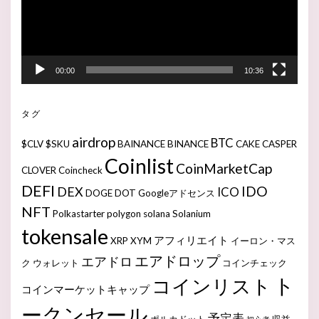
ー
00:00
10:36
タグ
airdrop
BTC
$CLV
$SKU
BAINANCE
BINANCE
CAKE
CASPER
Coinlist
CoinMarketCap
CLOVER
Coincheck
DEFI
IDO
DEX
ICO
DOGE
DOT
Googleアドセンス
NFT
Polkastarter
polygon
solana
Solanium
tokensale
アフィリエイト
XRP
XYM
イーロン・マス
エアドロップ
エアドロ
ク
ウォレット
コインチェック
ト
コインリスト
コインマーケットキャップ
ークンセール
予定表
ポルカドット
収益