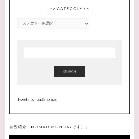
>＞CATEGOLY＜<
>
＞
CATEGOLY
＜
<
SEARCH
Tweets by road2nomad
自己紹介「NOMAD.MONDAYです。」
動