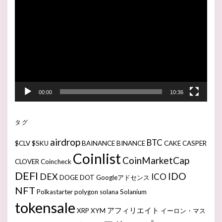
画
プ
レ
ー
ヤ
ー
00:00
10:36
タグ
airdrop
BTC
$CLV
$SKU
BAINANCE
BINANCE
CAKE
CASPER
Coinlist
CoinMarketCap
CLOVER
Coincheck
DEFI
IDO
DEX
ICO
DOGE
DOT
Googleアドセンス
NFT
Polkastarter
polygon
solana
Solanium
tokensale
アフィリエイト
XRP
XYM
イーロン・マス