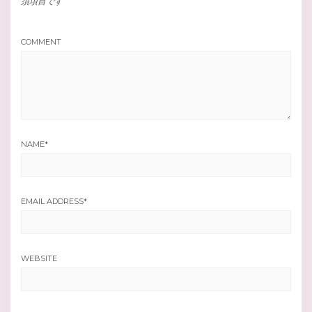
須項目です
COMMENT
NAME
*
EMAIL ADDRESS
*
WEBSITE