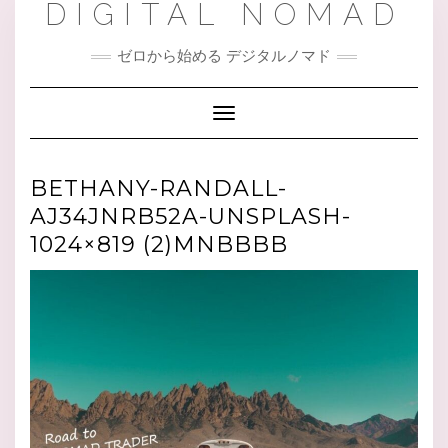
DIGITAL NOMAD
Skip
to
content
ゼロから始める デジタルノマド
Toggle Navigation
BETHANY-RANDALL-
AJ34JNRB52A-UNSPLASH-
1024×819 (2)MNBBBB