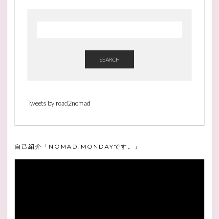
＜
<
SEARCH
Tweets by road2nomad
自己紹介「NOMAD.MONDAYです。」
動
画
プ
レ
ー
ヤ
ー