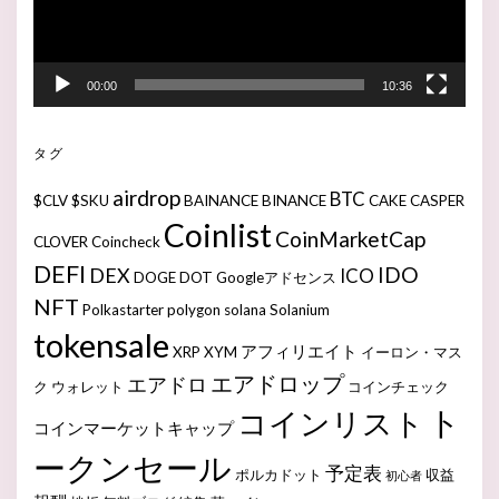
00:00
10:36
タグ
airdrop
BTC
$CLV
$SKU
BAINANCE
BINANCE
CAKE
CASPER
Coinlist
CoinMarketCap
CLOVER
Coincheck
DEFI
IDO
DEX
ICO
DOGE
DOT
Googleアドセンス
NFT
Polkastarter
polygon
solana
Solanium
tokensale
アフィリエイト
XRP
XYM
イーロン・マス
エアドロップ
エアドロ
ク
ウォレット
コインチェック
ト
コインリスト
コインマーケットキャップ
ークンセール
予定表
ポルカドット
収益
初心者