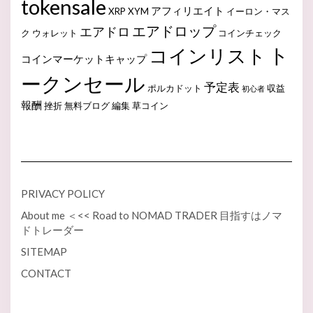
tokensale
アフィリエイト
XRP
XYM
イーロン・マス
エアドロップ
エアドロ
ク
ウォレット
コインチェック
ト
コインリスト
コインマーケットキャップ
ークンセール
予定表
ポルカドット
収益
初心者
報酬
挫折
無料ブログ
編集
草コイン
PRIVACY POLICY
About me ＜<< Road to NOMAD TRADER 目指すはノマ
ドトレーダー
SITEMAP
CONTACT