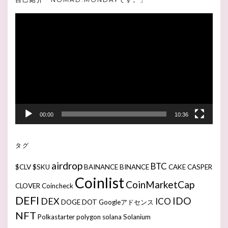
動
画
プ
レ
ー
ヤ
ー
00:00
10:36
タグ
airdrop
BTC
$CLV
$SKU
BAINANCE
BINANCE
CAKE
CASPER
Coinlist
CoinMarketCap
CLOVER
Coincheck
DEFI
IDO
DEX
ICO
DOGE
DOT
Googleアドセンス
NFT
Polkastarter
polygon
solana
Solanium