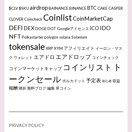
airdrop
BTC
$CLV
$SKU
BAINANCE
BINANCE
CAKE
CASPER
Coinlist
CoinMarketCap
CLOVER
Coincheck
DEFI
IDO
DEX
ICO
DOGE
DOT
Googleアドセンス
NFT
Polkastarter
polygon
solana
Solanium
tokensale
アフィリエイト
XRP
XYM
イーロン・マス
エアドロップ
エアドロ
ク
ウォレット
コインチェック
ト
コインリスト
コインマーケットキャップ
ークンセール
予定表
ポルカドット
収益
初心者
報酬
挫折
無料ブログ
編集
草コイン
PRIVACY POLICY