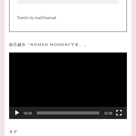
Tweets by road2nomad
自己紹介「NOMAD.MONDAYです。」
動
画
プ
レ
ー
ヤ
ー
00:00
10:36
タグ