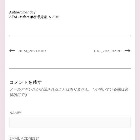
Author:
monday
Filed Under:
◆暗号資産
,
ＮＥＭ
NEM_2021.0303
BTC_2021.02.28
コメントを残す
メールアドレスが公開されることはありません。
*
が付いている欄は必
須項目です
NAME
*
EMAIL ADDRESS
*