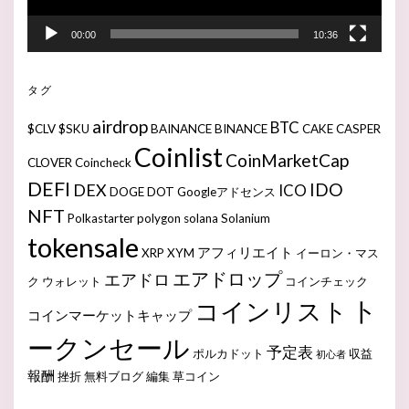
00:00
10:36
タグ
airdrop
BTC
$CLV
$SKU
BAINANCE
BINANCE
CAKE
CASPER
Coinlist
CoinMarketCap
CLOVER
Coincheck
DEFI
IDO
DEX
ICO
DOGE
DOT
Googleアドセンス
NFT
Polkastarter
polygon
solana
Solanium
tokensale
アフィリエイト
XRP
XYM
イーロン・マス
エアドロップ
エアドロ
ク
ウォレット
コインチェック
ト
コインリスト
コインマーケットキャップ
ークンセール
予定表
ポルカドット
収益
初心者
報酬
挫折
無料ブログ
編集
草コイン