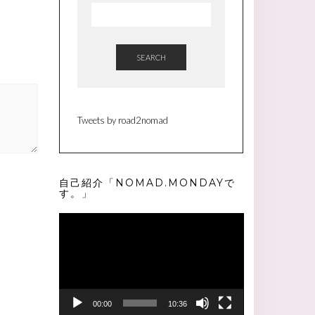
SEARCH
Tweets by road2nomad
自己紹介「NOMAD.MONDAYで
す。」
動
画
プ
レ
ー
ヤ
ー
00:00
10:36