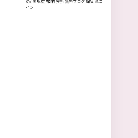
報酬
収益
挫折
無料ブログ
編集
草コ
初心者
イン