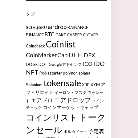
タグ
airdrop
$CLV
$SKU
BAINANCE
BTC
BINANCE
CAKE
CASPER
CLOVER
Coinlist
Coincheck
DEFI
CoinMarketCap
DEX
IDO
ICO
DOGE
DOT
Googleアドセンス
NFT
Polkastarter
polygon
solana
tokensale
ア
Solanium
XRP
XYM
フィリエイト
イーロン・マスク
ウォレッ
エアドロップ
エアドロ
ト
コイン
コインマーケットキャップ
チェック
トーク
コインリスト
ンセール
予定表
ポルカドット