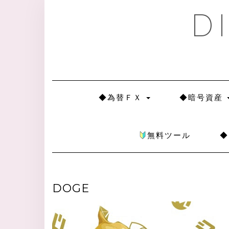
Skip
D
to
content
◆為替ＦＸ
◆暗号資産
無料ツール
DOGE