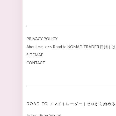
PRIVACY POLICY
About me ＜<< Road to NOMAD TRADER 
SITEMAP
CONTACT
ROAD TO ノマドトレーダー｜ゼロから始めるD
Twitter：
@road2nomad