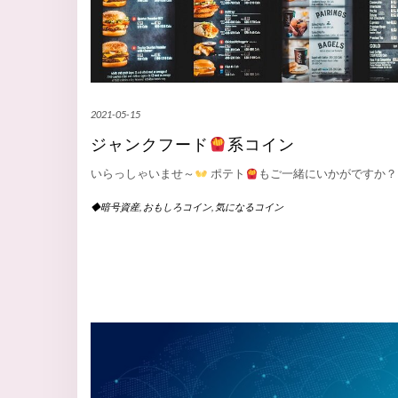
2021-05-15
ジャンクフード
系コイン
いらっしゃいませ～
ポテト
もご一緒にいかがですか？
◆暗号資産
,
おもしろコイン
,
気になるコイン