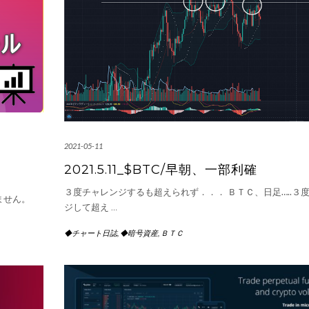
2021-05-11
2021.5.11_$BTC/早朝、一部利確
３度チャレンジするも超えられず．．． ＢＴＣ、日足…..３
ません。
ジして超え
…
◆チャート日誌
,
◆暗号資産
,
ＢＴＣ