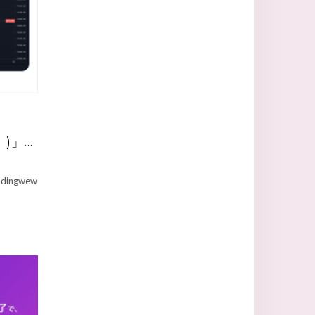
！)」…
ingwew