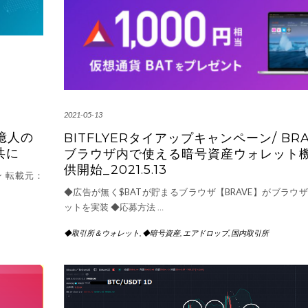
2021-05-13
0億人の
BITFLYERタイアップキャンペーン/ BRA
共に
ブラウザ内で使える暗号資産ウォレット
供開始_2021.5.13
ン 転載元：
◆広告が無く$BATが貯まるブラウザ【BRAVE】がブラウ
ットを実装 ◆応募方法
…
◆取引所＆ウォレット
,
◆暗号資産
,
エアドロップ
,
国内取引所