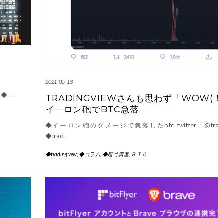
2021-05-13
 ◆
…
TRADINGVIEWさんも思わず「WOW(
イーロン砲でBTC急落
◆イーロン砲のダメージで急落したbtc twitter：@trad
◆trad
…
◆trading vew
,
◆コラム
,
◆暗号資産
,
ＢＴＣ