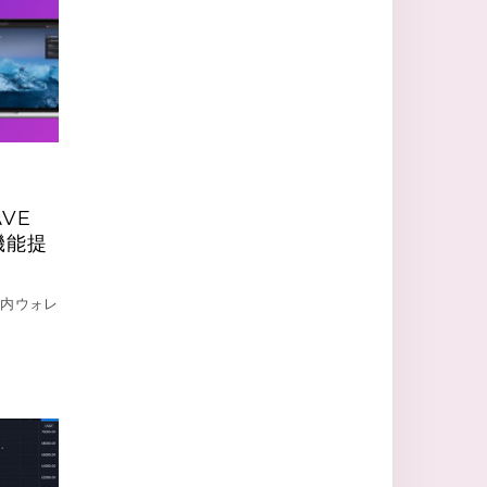
VE
機能提
ザ内ウォレ