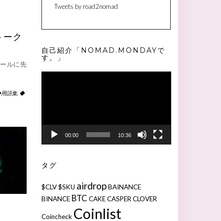
Tweets by road2nomad
Eトーク
自己紹介「NOMAD.MONDAYで
す。」
セールに先
動
画
プ
◆用語集
,
◆
レ
ー
ヤ
ー
00:00
10:36
タグ
airdrop
$CLV
$SKU
BAINANCE
BTC
BINANCE
CAKE
CASPER
CLOVER
Coinlist
Coincheck