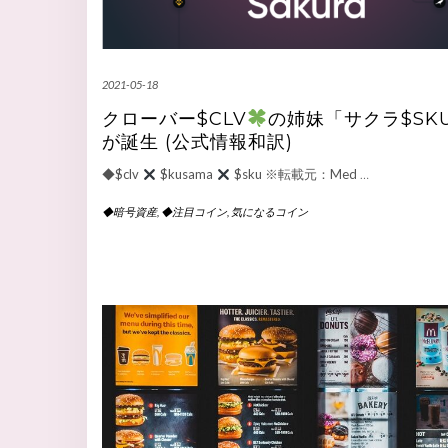
2021-05-18
クローバー$CLV
の姉妹「サクラ$SK
が誕生 (公式情報和訳)
◆$clv
$kusama
$sku ※転載元：Med
…
◆暗号資産
,
◆注目コイン
,
気になるコイン