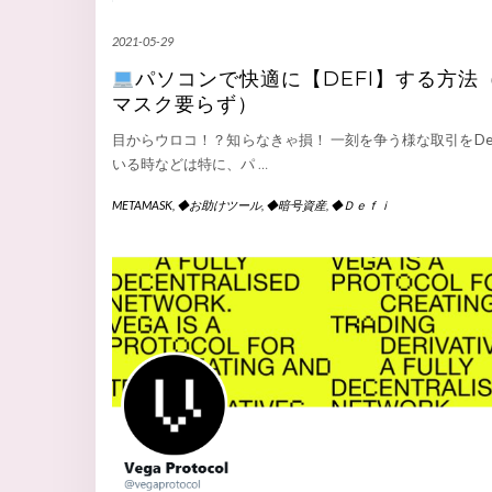
2021-05-29
パソコンで快適に【DEFI】する方法
マスク要らず）
目からウロコ！？知らなきゃ損！ 一刻を争う様な取引をDef
いる時などは特に、パ
…
METAMASK
,
◆お助けツール
,
◆暗号資産
,
◆Ｄｅｆｉ