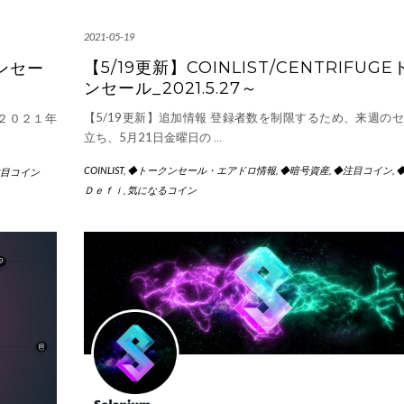
2021-05-19
【5/19更新】COINLIST/CENTRIFUG
クンセー
ンセール_2021.5.27～
【5/19更新】追加情報 登録者数を制限するため、来週の
２０２１年
立ち、5月21日金曜日の
…
COINLIST
,
◆トークンセール・エアドロ情報
,
◆暗号資産
,
◆注目コイン
,
目コイン
Ｄｅｆｉ
,
気になるコイン