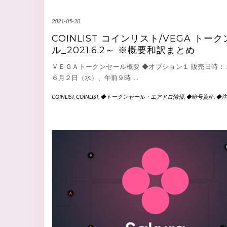
2021-05-20
COINLIST コインリスト/VEGA トー
ル_2021.6.2～ ※概要和訳まとめ
ＶＥＧＡトークンセール概要 ◆オプション１ 販売日時：
６月２日（水）、午前９時
…
COINLIST
,
COINLIST
,
◆トークンセール・エアドロ情報
,
◆暗号資産
,
◆注