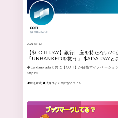
2021-05-13
【$COTI PAY】銀行口座を持たない2
「UNBANKEDを救う」 $ADA PAYと
◆Cardano adaと共に【COTI】が目指すイノベーショ
https://
…
◆暗号資産
,
◆注目コイン
,
気になるコイン