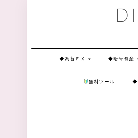
Skip
D
to
content
◆為替ＦＸ
◆暗号資産
無料ツール