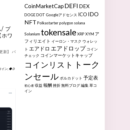
DEFI
CoinMarketCap
DEX
IDO
ICO
DOGE
DOT
Googleアドセンス
NFT
Polkastarter
polygon
solana
/ プ
tokensale
ア
Solanium
XRP
XYM
【ホワ
フィリエイト
イーロン・マスク
ウォレッ
エアドロップ
エアドロ
ト
コイン
更新】 パ
コインマーケットキャップ
チェック
トーク
コインリスト
コイン
,
◆Ｄ
ンセール
予定表
ポルカドット
報酬
収益
挫折
無料ブログ
編集
草コ
初心者
イン