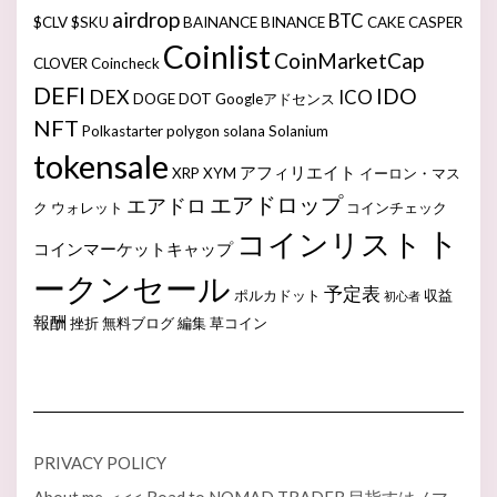
airdrop
BTC
$CLV
$SKU
BAINANCE
BINANCE
CAKE
CASPER
Coinlist
CoinMarketCap
CLOVER
Coincheck
DEFI
IDO
DEX
ICO
DOGE
DOT
Googleアドセンス
NFT
Polkastarter
polygon
solana
Solanium
tokensale
アフィリエイト
XRP
XYM
イーロン・マス
エアドロップ
エアドロ
ク
ウォレット
コインチェック
ト
コインリスト
コインマーケットキャップ
ークンセール
予定表
ポルカドット
収益
初心者
報酬
挫折
無料ブログ
編集
草コイン
PRIVACY POLICY
About me ＜<< Road to NOMAD TRADER 目指すはノマ