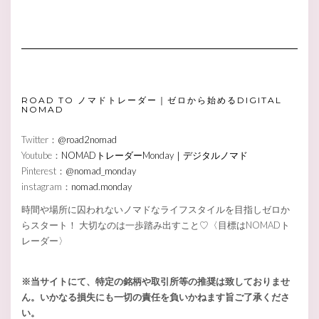
ROAD TO ノマドトレーダー｜ゼロから始めるDIGITAL
NOMAD
Twitter：
@road2nomad
Youtube：
NOMADトレーダーMonday｜デジタルノマド
Pinterest：
@nomad_monday
instagram：
nomad.monday
時間や場所に囚われないノマドなライフスタイルを目指しゼロか
らスタート！ 大切なのは一歩踏み出すこと♡〈目標はNOMADト
レーダー〉
※当サイトにて、特定の銘柄や取引所等の推奨は致しておりませ
ん。いかなる損失にも一切の責任を負いかねます旨ご了承くださ
い。