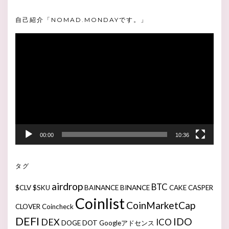
自己紹介「NOMAD.MONDAYです。」
動
画
プ
レ
ー
ヤ
ー
00:00
10:36
タグ
airdrop
BTC
$CLV
$SKU
BAINANCE
BINANCE
CAKE
CASPER
Coinlist
CoinMarketCap
CLOVER
Coincheck
DEFI
IDO
DEX
ICO
DOGE
DOT
Googleアドセンス