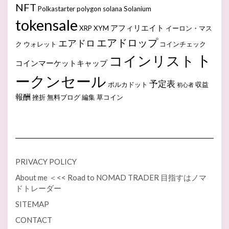
NFT
Polkastarter
polygon
solana
Solanium
tokensale
アフィリエイト
XRP
XYM
イーロン・マス
エアドロップ
エアドロ
ク
ウォレット
コインチェック
ト
コインリスト
コインマーケットキャップ
ークンセール
予定表
ポルカドット
収益
初心者
報酬
挫折
無料ブログ
編集
草コイン
PRIVACY POLICY
About me ＜<< Road to NOMAD TRADER 目指すはノマ
ドトレーダー
SITEMAP
CONTACT