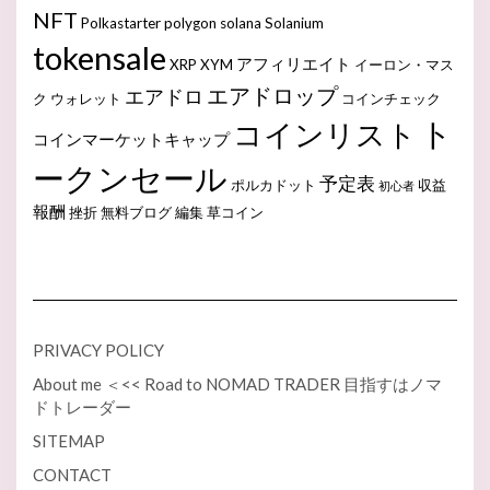
NFT
Polkastarter
polygon
solana
Solanium
tokensale
アフィリエイト
XRP
XYM
イーロン・マス
エアドロップ
エアドロ
ク
ウォレット
コインチェック
ト
コインリスト
コインマーケットキャップ
ークンセール
予定表
ポルカドット
収益
初心者
報酬
挫折
無料ブログ
編集
草コイン
PRIVACY POLICY
About me ＜<< Road to NOMAD TRADER 目指すはノマ
ドトレーダー
SITEMAP
CONTACT