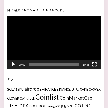
自己紹介「NOMAD.MONDAYです。」
動
画
プ
レ
ー
ヤ
ー
00:00
10:36
タグ
airdrop
BTC
$CLV
$SKU
BAINANCE
BINANCE
CAKE
CASPER
Coinlist
CoinMarketCap
CLOVER
Coincheck
DEFI
IDO
DEX
ICO
DOGE
DOT
Googleアドセンス